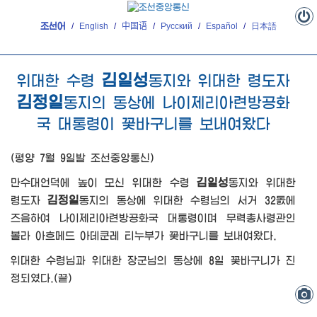
조선어
/
English
/
中国语
/
Русский
/
Español
/
日本語
김일성
위대한
수령
동지와
위대한
령도자
김정일
동지의
동상에 나이제리아련방공화
국 대통령이 꽃바구니를 보내여왔다
(평양 7월 9일발 조선중앙통신)
김일성
만수대언덕에 높이 모신
위대한
수령
동지와
위대한
김정일
령도자
동지의
동상에
위대한
수령님의 서거 32돐에
즈음하여 나이제리아련방공화국 대통령이며 무력총사령관인
볼라 아흐메드 아데쿤레 티누부가 꽃바구니를 보내여왔다.
위대한
수령님과
위대한
장군님의
동상에 8일 꽃바구니가 진
정되였다.(끝)