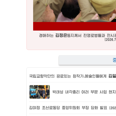
김정은
경애하는
동지께서
전쟁로병들과 전시공
[2026.7
김
국립교향악단의 공로있는 창작가,예술인들에게
박태성 내각총리 여러 부문 사업 현
김여정
조선로동당
중앙위원회 부장 담화 발표
[202