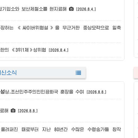
합기업소와 보산제철소를 현지료해
[2026.8.4.]
주장하는 《싸이버위협설》을 무근거한 중상모략으로 일축
일한의 《3위1체》성위협
[2026.8.4.]
최신소식
일성
상,조선민주주의인민공화국 훈장을 수여
[2026.8.8.]
지료해
[2026.8.8.]
려퍼진 때로부터 지난 80년간 수많은 수령송가들 창작