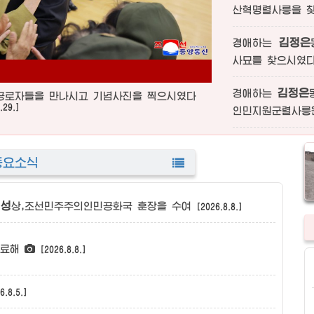
산혁명렬사릉을 
김정은
경애하는
사묘를 찾으시였
김정은
경애하는
로자들을 만나시고 기념사진을 찍으시였다
.29.]
인민지원군렬사릉
중요소식
일성
상,조선민주주의인민공화국 훈장을 수여
[2026.8.8.]
지료해
[2026.8.8.]
6.8.5.]