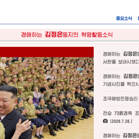
중요소식
김정은
경애하는
동지의
혁명활동소식
김정은
경애하는
서한을 보내시였
김정은
경애하는
기념사진을 찍으
조국해방전쟁승리 
전승 73돐경축 
[2026.7.28.]
김정은
경애하는