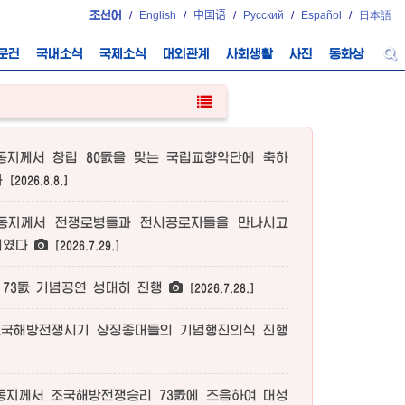
조선어
/
English
/
中国语
/
Русский
/
Español
/
日本語
문건
국내소식
국제소식
대외관계
사회생활
사진
동화상
동지께서
창립 80돐을 맞는 국립교향악단에 축하
다
[2026.8.8.]
동지께서
전쟁로병들과 전시공로자들을 만나시고
시였다
[2026.7.29.]
73돐 기념공연 성대히 진행
[2026.7.28.]
조국해방전쟁시기 상징종대들의 기념행진의식 진행
동지께서
조국해방전쟁승리 73돐에 즈음하여 대성