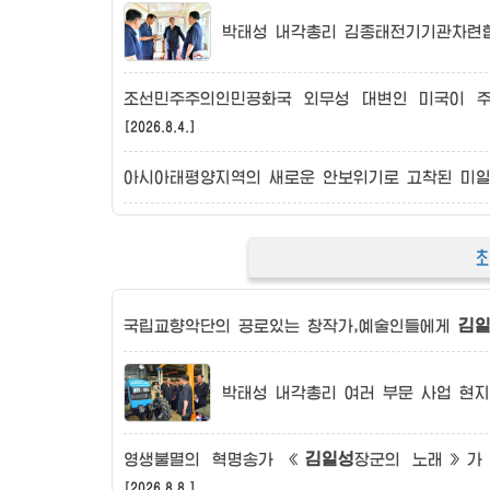
박태성 내각총리 김종태전기기관차련
조선민주주의인민공화국
외무성 대변인 미국이 
[2026.8.4.]
아시아태평양지역의 새로운 안보위기로 고착된 미
김
국립교향악단의 공로있는 창작가,예술인들에게
박태성 내각총리 여러 부문 사업 현
김일성
영생불멸의 혁명송가 《
장군의
노래》가 울
[2026.8.8.]