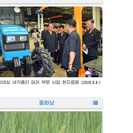
박태성 내각총리 여러 부문 사업 현지료해
《철쭉》상표와
[2026.8.8.]
동화상