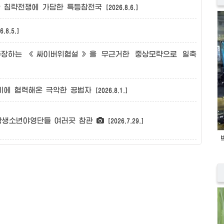
대한 침략전쟁에 가담한 특등참전국
[2026.8.6.]
6.8.5.]
주장하는 《싸이버위협설》을 무근거한 중상모략으로 일축
준비에 협력해온 극악한 공범자
[2026.8.1.]
 학생소년야영단들 여러곳 참관
[2026.7.29.]