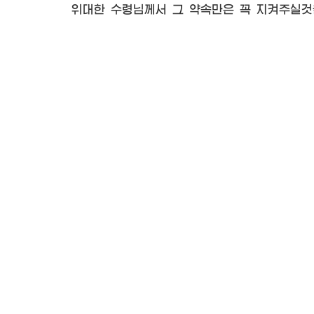
위대한
수령님께서
그 약속만은 꼭 지켜주실것을